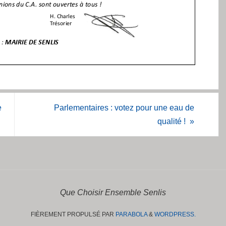
e
Parlementaires : votez pour une eau de
qualité !
»
Que Choisir Ensemble Senlis
FIÈREMENT PROPULSÉ PAR
PARABOLA
&
WORDPRESS.