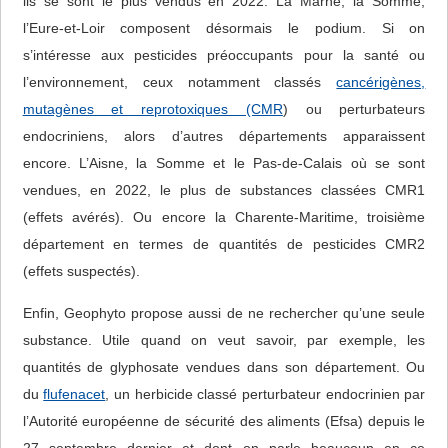
ils se sont le plus vendus en 2022. La Marne, la Somme,
l’Eure-et-Loir composent désormais le podium. Si on
s’intéresse aux pesticides préoccupants pour la santé ou
l’environnement, ceux notamment classés
cancérigènes,
mutagènes et reprotoxiques (CMR
) ou perturbateurs
endocriniens, alors d’autres départements apparaissent
encore. L’Aisne, la Somme et le Pas-de-Calais où se sont
vendues, en 2022, le plus de substances classées CMR1
(effets avérés). Ou encore la Charente-Maritime, troisième
département en termes de quantités de pesticides CMR2
(effets suspectés).
Enfin, Geophyto propose aussi de ne rechercher qu’une seule
substance. Utile quand on veut savoir, par exemple, les
quantités de glyphosate vendues dans son département. Ou
du
flufenacet
, un herbicide classé perturbateur endocrinien par
l’Autorité européenne de sécurité des aliments (Efsa) depuis le
27 septembre dernier et dont on parle beaucoup en ce