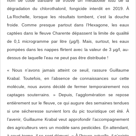
nom de code barbare se trouve un métabolite issu de la
dégradation du chlorothalonil, fongicide interdit en 2019. À
La Rochelle, lorsque les résultats tombent, c’est la douche
froide. Comme presque partout dans l’Hexagone, les eaux
captées dans le fleuve Charente dépassent la limite de qualité
de 0,1 microgramme par litre (μg/l). Mais, surtout, les eaux
pompées dans les nappes flirtent avec la valeur de 3 μg/l, au-
dessus de laquelle l’eau ne peut pas être distribuée !
« Nous n’avons jamais atteint ce seuil, rassure Guillaume
Krabal. Toutefois, en l’absence de connaissances sur cette
molécule, nous avons décidé de fermer temporairement nos
captages souterrains. » Depuis, l’agglomération se repose
entièrement sur le fleuve, ce qui augure des semaines tendues
si une sécheresse survient lors du pic touristique cet été. À
l’avenir, Guillaume Krabal veut approfondir l’accompagnement
des agriculteurs vers un modèle sans pesticides. En attendant,
à court terme, il se sent démuni. « À l’heure actuelle, il n’existe