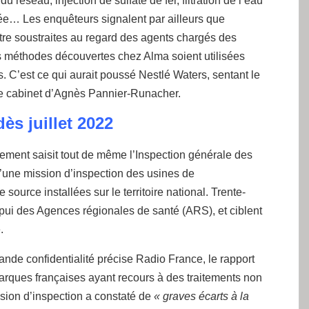
éseau, injection de sulfate de fer, filtration de l’eau
sée… Les enquêteurs signalent par ailleurs que
tre soustraites au regard des agents chargés des
es méthodes découvertes chez Alma soient utilisées
 C’est ce qui aurait poussé Nestlé Waters, sentant le
c le cabinet d’Agnès Pannier-Runacher.
ès juillet 2022
ernement saisit tout de même l’Inspection générale des
d’une mission d’inspection des usines de
ource installées sur le territoire national. Trente-
pui des Agences régionales de santé (ARS), et ciblent
.
rande confidentialité précise Radio France, le rapport
marques françaises ayant recours à des traitements non
ssion d’inspection a constaté de
« graves écarts à la