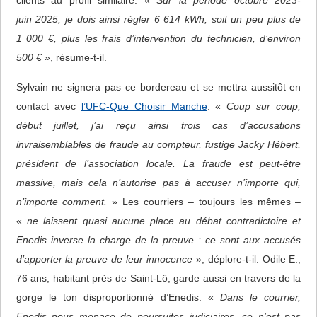
clients au profil similaire. «
Sur la période octobre 2023-
juin 2025, je dois ainsi régler 6 614 kWh, soit un peu plus de
1 000 €, plus les frais d’intervention du technicien, d’environ
500 €
», résume-t-il.
Sylvain ne signera pas ce bordereau et se mettra aussitôt en
contact avec
l’UFC-Que Choisir Manche
. «
Coup sur coup,
début juillet, j’ai reçu ainsi trois cas d’accusations
invraisemblables de fraude au compteur, fustige Jacky Hébert,
président de l’association locale. La fraude est peut-être
massive, mais cela n’autorise pas à accuser n’importe qui,
n’importe comment.
» Les courriers – toujours les mêmes ‒
«
ne laissent quasi aucune place au débat contradictoire et
Enedis inverse la charge de la preuve : ce sont aux accusés
d’apporter la preuve de leur innocence
», déplore-t-il. Odile E.,
76 ans, habitant près de Saint-Lô, garde aussi en travers de la
gorge le ton disproportionné d’Enedis. «
Dans le courrier,
Enedis nous menace de poursuites judiciaires, ce n’est pas