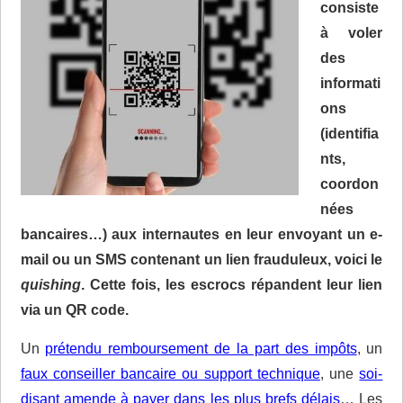
consiste
à voler
des
informati
ons
(identifia
nts,
coordon
nées
bancaires…) aux internautes en leur envoyant un e-
mail ou un SMS contenant un lien frauduleux, voici le
quishing
.
Cette fois, les escrocs répandent leur lien
via un QR code.
Un
prétendu remboursement de la part des impôts
, un
faux conseiller bancaire ou support technique
, une
soi-
disant amende à payer dans les plus brefs délais
… Les